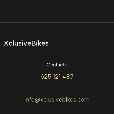
XclusiveBikes
Contacto
TELÉFONO
625 121 487
CORREO
info@xclusivebikes.com