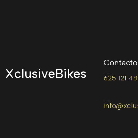
Contacto
XclusiveBikes
TELÉFONO
625 121 48
CORREO
info@xclu