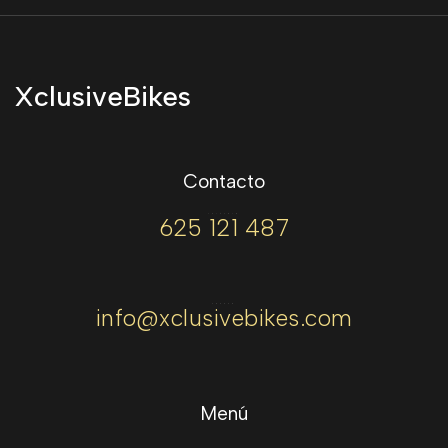
XclusiveBikes
Contacto
TELÉFONO
625 121 487
CORREO
info@xclusivebikes.com
Menú